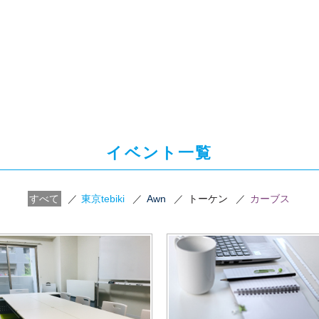
イベント一覧
すべて
／
東京tebiki
／
Awn
／
トーケン
／
カーブス