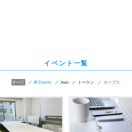
イベント一覧
すべて
／
東京tebiki
／
Awn
／
トーケン
／
カーブス