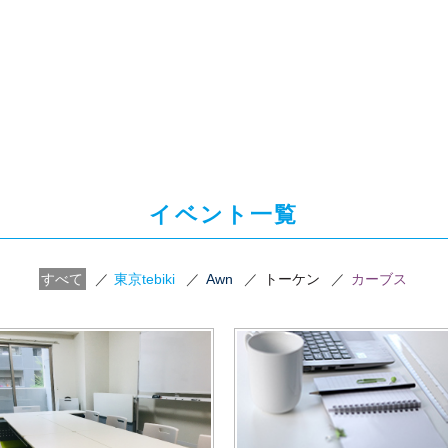
イベント一覧
すべて
／
東京tebiki
／
Awn
／
トーケン
／
カーブス